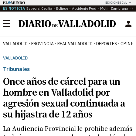
EDICIONES CyL
ES NOTICIA
Especial Cecilia
Eclipse
Accidente Perú
Motín Zambrana
Ca
Menú
VALLADOLID
PROVINCIA
REAL VALLADOLID
DEPORTES
OPINIÓ
VALLADOLID
Tribunales
Once años de cárcel para un
hombre en Valladolid por
agresión sexual continuada a
su hijastra de 12 años
La Audiencia Provincial le prohíbe además