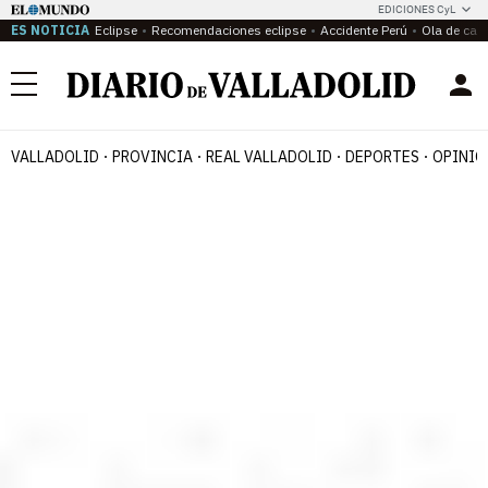
EDICIONES CyL
ES NOTICIA
Eclipse
Recomendaciones eclipse
Accidente Perú
Ola de calo
Menú
VALLADOLID
PROVINCIA
REAL VALLADOLID
DEPORTES
OPINIÓ