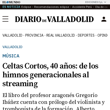
EDICIONES CyL
ES NOTICIA
Eclipse
Recomendaciones eclipse
Accidente Perú
Ola de calo
Menú
VALLADOLID
PROVINCIA
REAL VALLADOLID
DEPORTES
OPINIÓ
VALLADOLID
MÚSICA
Celtas Cortos, 40 años: de los
himnos generacionales al
streaming
El libro del profesor aragonés Gregorio
Ibáñez cuenta con prólogo del violinista y
trombonista de la formación, Alberto