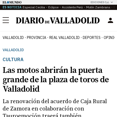
EDICIONES CyL
ES NOTICIA
Especial Cecilia
Eclipse
Accidente Perú
Motín Zambrana
Ca
Menú
VALLADOLID
PROVINCIA
REAL VALLADOLID
DEPORTES
OPINIÓ
VALLADOLID
CULTURA
Las motos abrirán la puerta
grande de la plaza de toros de
Valladolid
La renovación del acuerdo de Caja Rural
de Zamora en colaboración con
Tauroemoción traerá también