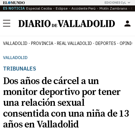
EDICIONES CyL
ES NOTICIA
Especial Cecilia
Eclipse
Accidente Perú
Motín Zambrana
Ca
Menú
VALLADOLID
PROVINCIA
REAL VALLADOLID
DEPORTES
OPINIÓ
VALLADOLID
TRIBUNALES
Dos años de cárcel a un
monitor deportivo por tener
una relación sexual
consentida con una niña de 13
años en Valladolid