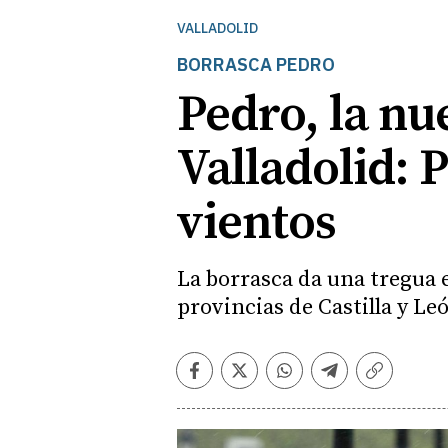
VALLADOLID
BORRASCA PEDRO
Pedro, la n
Valladolid: P
vientos
La borrasca da una tregua e
provincias de Castilla y Le
Facebook
Twitter
Whatsapp
Telegram
Copiar
enlace