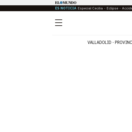
ES NOTICIA
Especial Cecilia
Eclipse
Accid
Menú
VALLADOLID
PROVINC