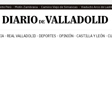
ente Perú
Motín Zambrana
Camino Viejo de Simancas
Viaducto Arco de Ladri
IA
REAL VALLADOLID
DEPORTES
OPINIÓN
CASTILLA Y LEÓN
CU