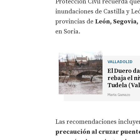
Protección Civil recuerda que
inundaciones de Castilla y 
provincias de
León, Segovia,
en Soria.
VALLADOLID
El Duero da
rebaja el n
Tudela (Val
Marta Gamazo
Las recomendaciones incluyen 
precaución al cruzar puent