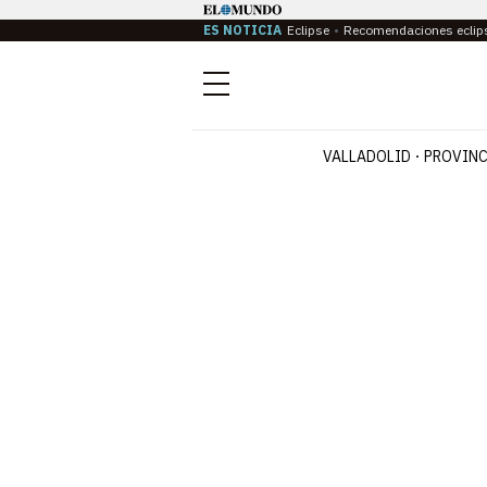
ES NOTICIA
Eclipse
Recomendaciones eclip
Menú
VALLADOLID
PROVINC