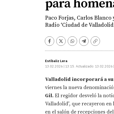
para homena
Paco Forjas, Carlos Blanco 
Radio ‘Ciudad de Valladolid
Facebook
Twitter
Whatsapp
Telegram
Copiar
enlace
Estíbaliz Lera
13.02.2026 | 13:15
Actualizado:
13.02.2026 
Valladolid incorporará a su 
viernes la nueva denominación 
Gil.
El regidor desveló la not
Valladolid’, que recayeron en 
en el salón de recepciones de