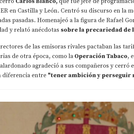
 cerró
Carlos Blanco,
que fue jefe de programació
ER en Castilla y León. Centró su discurso en la m
adas pasadas. Homenajeó a la figura de Rafael Go
dad y relató anécdotas
sobre la precariedad de 
ctores de las emisoras rivales pactaban las tarif
arias de otra época, como la
Operación Tabaco
, 
l galardonado agradeció a sus compañeros y cerró e
a diferencia entre
"tener ambición y perseguir 