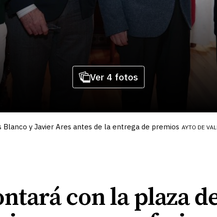
Ver 4 fotos
os Blanco y Javier Ares antes de la entrega de premios
AYTO DE VA
ontará con la plaza d