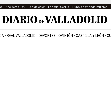
se
Accidente Perú
Ola de calor
Especial Cecilia
Búho a demanda mujeres
IA
REAL VALLADOLID
DEPORTES
OPINIÓN
CASTILLA Y LEÓN
CU