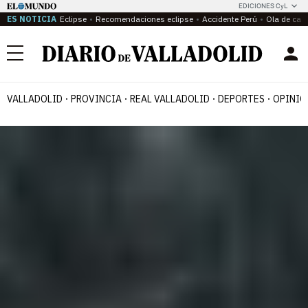
EDICIONES CyL
ES NOTICIA
Eclipse
Recomendaciones eclipse
Accidente Perú
Ola de calo
Menú
VALLADOLID
PROVINCIA
REAL VALLADOLID
DEPORTES
OPINIÓ