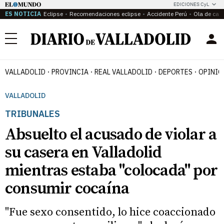
EDICIONES CyL
ES NOTICIA
Eclipse
Recomendaciones eclipse
Accidente Perú
Ola de calo
Menú
VALLADOLID
PROVINCIA
REAL VALLADOLID
DEPORTES
OPINIÓ
VALLADOLID
TRIBUNALES
Absuelto el acusado de violar a
su casera en Valladolid
mientras estaba "colocada" por
consumir cocaína
"Fue sexo consentido, lo hice coaccionado