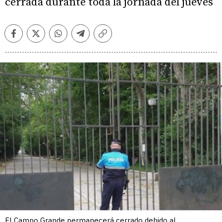
cerrada durante toda la jornada del jueves
Facebook
Twitter
Whatsapp
Telegram
Copiar
enlace
El Campo Grande permanecerá cerrado debido al