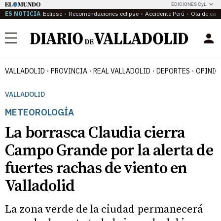
EDICIONES CyL
ES NOTICIA
Eclipse
Recomendaciones eclipse
Accidente Perú
Ola de calo
Menú
VALLADOLID
PROVINCIA
REAL VALLADOLID
DEPORTES
OPINIÓ
VALLADOLID
METEOROLOGÍA
La borrasca Claudia cierra
Campo Grande por la alerta de
fuertes rachas de viento en
Valladolid
La zona verde de la ciudad permanecerá