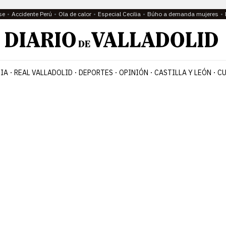
se
Accidente Perú
Ola de calor
Especial Cecilia
Búho a demanda mujeres
IA
REAL VALLADOLID
DEPORTES
OPINIÓN
CASTILLA Y LEÓN
CU