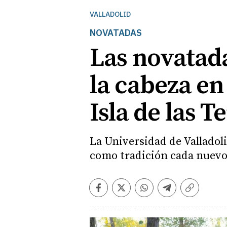
VALLADOLID
NOVATADAS
Las novatada
la cabeza en
Isla de las 
La Universidad de Valladoli
como tradición cada nuevo
Facebook
Twitter
Whatsapp
Telegram
Copiar
enlace