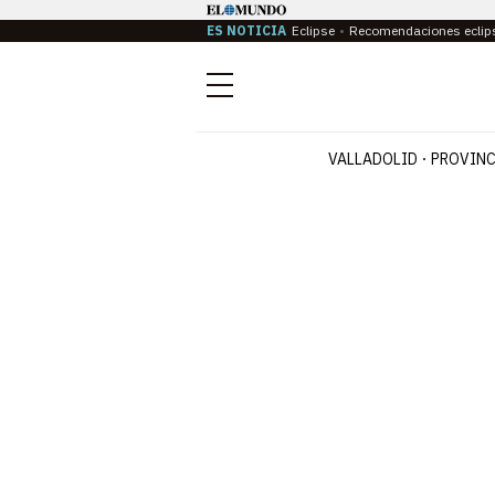
ES NOTICIA
Eclipse
Recomendaciones eclip
Menú
VALLADOLID
PROVINC