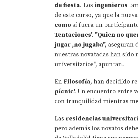
de fiesta
. Los
ingenieros
tam
de este curso, ya que la nuev
como
si fuera un participant
Tentaciones'.
"Quien no quer
jugar ,no jugaba",
aseguran d
nuestras novatadas han sido má
universitarios", apuntan.
En
Filosofía
, han decidido re
pícnic'.
Un encuentro entre v
con tranquilidad mientras m
Las
residencias universitar
pero además los novatos debe