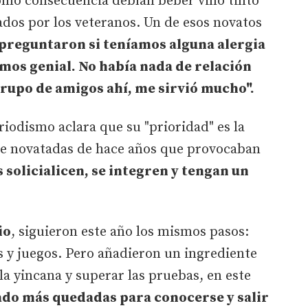
 como consecuencia debían beber vino tinto
ados por los veteranos. Un de esos novatos
preguntaron si teníamos alguna alergia
amos genial. No había nada de relación
 grupo de amigos ahí, me sirvió mucho".
riodismo aclara que su "prioridad" es la
 de novatadas de hace años que provocaban
solicialicen, se integren y tengan un
io
, siguieron este año los mismos pasos:
 y juegos. Pero añadieron un ingrediente
 la yincana y superar las pruebas, en este
do más quedadas para conocerse y salir