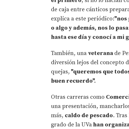
el primero
, si no lo hacían
de caja entre cánticos prepar
explica a este periódico:
"nos 
o algo y además, nos lo pas
hasta ese día y conocí a mi
También, una
veterana
de Pe
diversión lejos del concepto
quejas,
"queremos que todos 
buen recuerdo".
Otras carreras como
Comerc
una presentación, mancharlos
más,
caldo de pescado
. Tras
grado de la UVa
han organiza