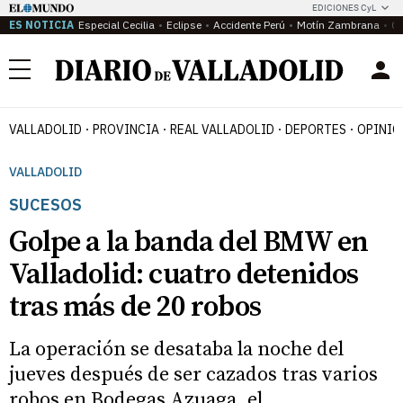
EDICIONES CyL
ES NOTICIA
Especial Cecilia
Eclipse
Accidente Perú
Motín Zambrana
Ca
Menú
VALLADOLID
PROVINCIA
REAL VALLADOLID
DEPORTES
OPINIÓ
VALLADOLID
SUCESOS
Golpe a la banda del BMW en
Valladolid: cuatro detenidos
tras más de 20 robos
La operación se desataba la noche del
jueves después de ser cazados tras varios
robos en Bodegas Azuaga, el