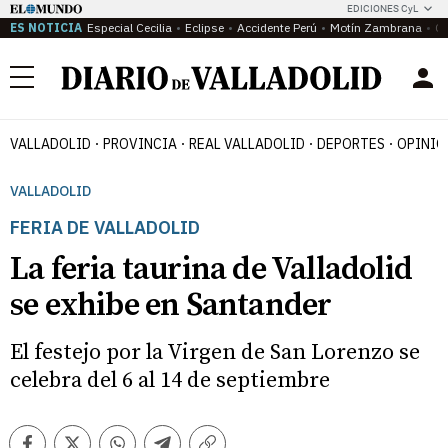
EDICIONES CyL
ES NOTICIA
Especial Cecilia
Eclipse
Accidente Perú
Motín Zambrana
Ca
Menú
VALLADOLID
PROVINCIA
REAL VALLADOLID
DEPORTES
OPINIÓ
VALLADOLID
FERIA DE VALLADOLID
La feria taurina de Valladolid
se exhibe en Santander
El festejo por la Virgen de San Lorenzo se
celebra del 6 al 14 de septiembre