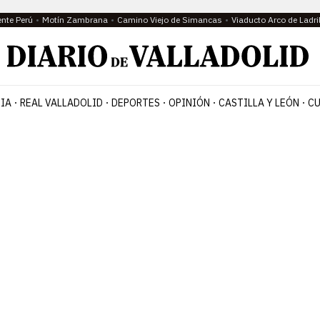
ente Perú
Motín Zambrana
Camino Viejo de Simancas
Viaducto Arco de Ladri
IA
REAL VALLADOLID
DEPORTES
OPINIÓN
CASTILLA Y LEÓN
CU