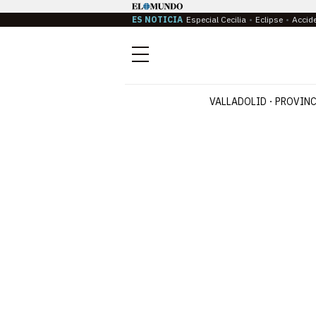
ES NOTICIA
Especial Cecilia
Eclipse
Accid
Menú
VALLADOLID
PROVINC