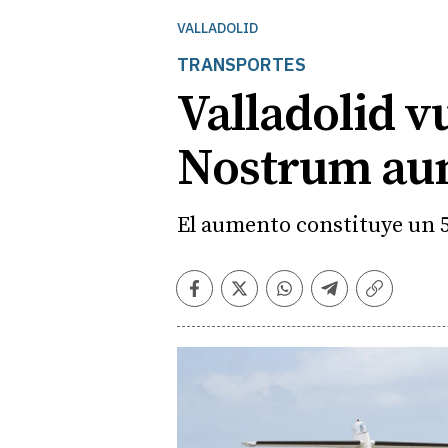
VALLADOLID
TRANSPORTES
Valladolid v
Nostrum aum
El aumento constituye un 5
Facebook
Twitter
Whatsapp
Telegram
Copiar
enlace