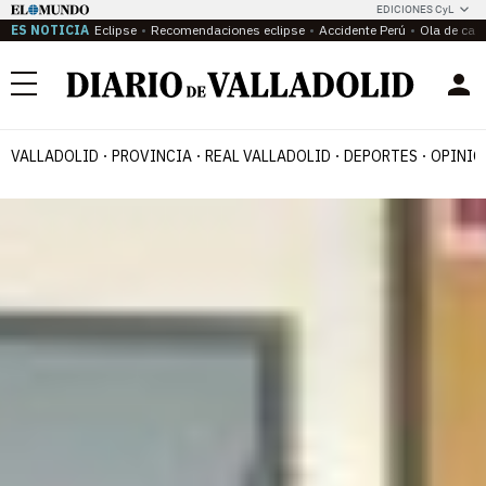
EDICIONES CyL
ES NOTICIA
Eclipse
Recomendaciones eclipse
Accidente Perú
Ola de calo
Menú
VALLADOLID
PROVINCIA
REAL VALLADOLID
DEPORTES
OPINIÓ