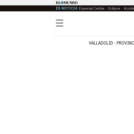
ES NOTICIA
Especial Cecilia
Eclipse
Accid
Menú
VALLADOLID
PROVINC