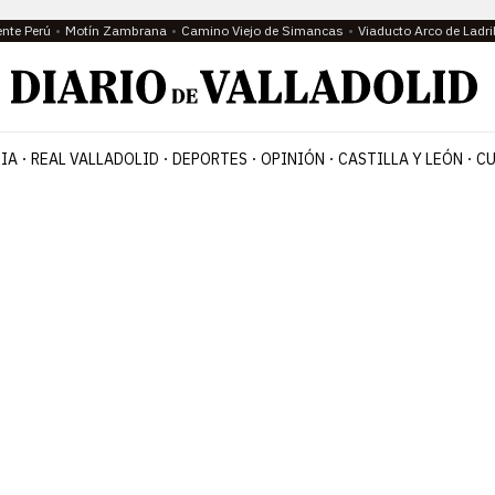
ente Perú
Motín Zambrana
Camino Viejo de Simancas
Viaducto Arco de Ladri
IA
REAL VALLADOLID
DEPORTES
OPINIÓN
CASTILLA Y LEÓN
CU