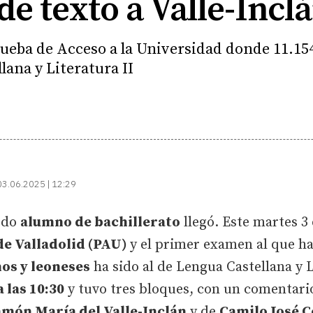
e texto a Valle-Inclá
ueba de Acceso a la Universidad donde 11.15
lana y Literatura II
03.06.2025 | 12:29
odo
alumno de bachillerato
llegó. Este martes 3
de Valladolid (PAU)
y el primer examen al que h
os y leoneses
ha sido al de Lengua Castellana y 
a las 10:30
y tuvo tres bloques, con un comentario 
món María del Valle-Inclán
y de
Camilo José C