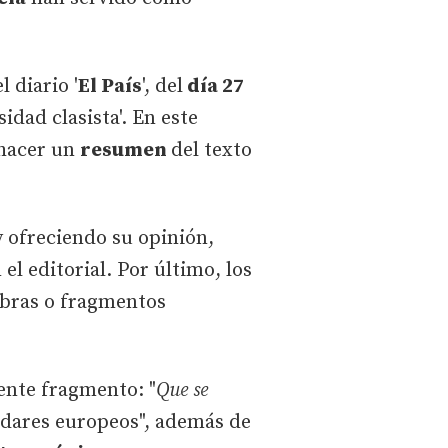
 diario '
El País
', del
día 27
sidad clasista'. En este
 hacer un
resumen
del texto
y ofreciendo su opinión,
l editorial. Por último, los
abras o fragmentos
iente fragmento: "
Que se
ndares europeos", además de