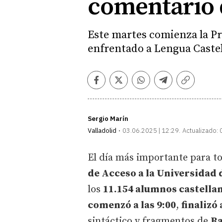
comentario d
Este martes comienza la Pr
enfrentado a Lengua Castel
Facebook
Twitter
Whatsapp
Telegram
Copiar
enlace
Sergio Marín
Valladolid
03.06.2025 | 12:29
Actualizado:
El día más importante para t
de Acceso a la Universidad 
los
11.154 alumnos castellan
comenzó a las 9:00
,
finalizó 
sintáctico y fragmentos de
Ra