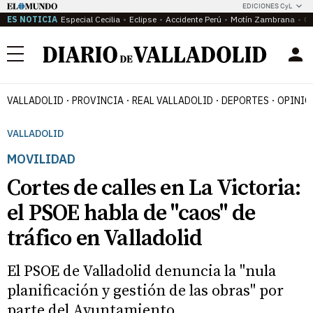
EDICIONES CyL
ES NOTICIA
Especial Cecilia
Eclipse
Accidente Perú
Motín Zambrana
Ca
Menú
VALLADOLID
PROVINCIA
REAL VALLADOLID
DEPORTES
OPINIÓ
VALLADOLID
MOVILIDAD
Cortes de calles en La Victoria:
el PSOE habla de "caos" de
tráfico en Valladolid
El PSOE de Valladolid denuncia la "nula
planificación y gestión de las obras" por
parte del Ayuntamiento