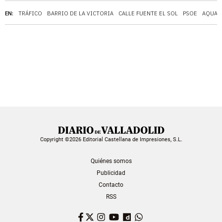
EN:
TRÁFICO
BARRIO DE LA VICTORIA
CALLE FUENTE EL SOL
PSOE
AQUAV
Copyright ©2026 Editorial Castellana de Impresiones, S.L.
Quiénes somos
Publicidad
Contacto
RSS
Facebook
Twitter
Instagram
YouTube
Dailymotion
WhatsApp