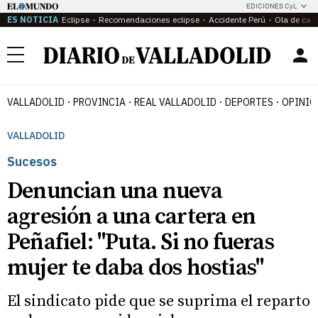
EDICIONES CyL
ES NOTICIA
Eclipse
Recomendaciones eclipse
Accidente Perú
Ola de calo
Menú
VALLADOLID
PROVINCIA
REAL VALLADOLID
DEPORTES
OPINIÓ
VALLADOLID
Sucesos
Denuncian una nueva
agresión a una cartera en
Peñafiel: "Puta. Si no fueras
mujer te daba dos hostias"
El sindicato pide que se suprima el reparto