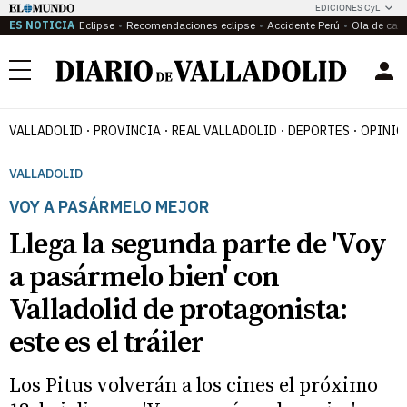
EDICIONES CyL
ES NOTICIA
Eclipse
Recomendaciones eclipse
Accidente Perú
Ola de calo
Menú
VALLADOLID
PROVINCIA
REAL VALLADOLID
DEPORTES
OPINIÓ
VALLADOLID
VOY A PASÁRMELO MEJOR
Llega la segunda parte de 'Voy
a pasármelo bien' con
Valladolid de protagonista:
este es el tráiler
Los Pitus volverán a los cines el próximo