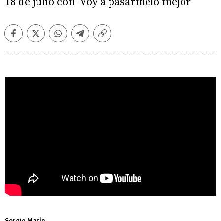
18 de julio con 'Voy a pasármelo mejor'
Facebook
Twitter
Whatsapp
Telegram
Copiar
enlace
Sergio Marín