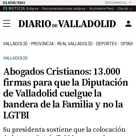
EDICIONES CyL
ES NOTICIA
Eclipse
Recomendaciones eclipse
Accidente Perú
Ola de calo
Menú
VALLADOLID
PROVINCIA
REAL VALLADOLID
DEPORTES
OPINIÓ
VALLADOLID
Abogados Cristianos: 13.000
firmas para que la Diputación
de Valladolid cuelgue la
bandera de la Familia y no la
LGTBI
Su presidenta sostiene que la colocación