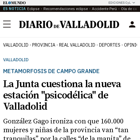
EDICIONES CyL
ES NOTICIA
Eclipse
Recomendaciones eclipse
Accidente Perú
Ola de calo
Menú
VALLADOLID
PROVINCIA
REAL VALLADOLID
DEPORTES
OPINIÓ
VALLADOLID
METAMORFOSIS DE CAMPO GRANDE
La Junta cuestiona la nueva
estación "psicodélica" de
Valladolid
González Gago ironiza con que 160.000
mujeres y niñas de la provincia van “tan
tranquilas” por la calles “de la manita” de