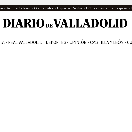
se
Accidente Perú
Ola de calor
Especial Cecilia
Búho a demanda mujeres
IA
REAL VALLADOLID
DEPORTES
OPINIÓN
CASTILLA Y LEÓN
CU