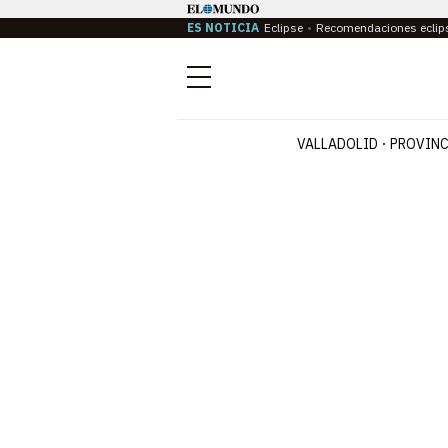
ES NOTICIA
Eclipse
Recomendaciones eclip
Menú
VALLADOLID
PROVINC