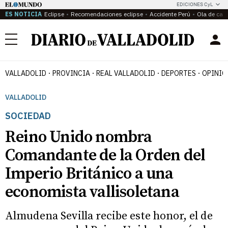
EDICIONES CyL
ES NOTICIA
Eclipse
Recomendaciones eclipse
Accidente Perú
Ola de calo
Menú
VALLADOLID
PROVINCIA
REAL VALLADOLID
DEPORTES
OPINIÓ
VALLADOLID
SOCIEDAD
Reino Unido nombra
Comandante de la Orden del
Imperio Británico a una
economista vallisoletana
Almudena Sevilla recibe este honor, el de