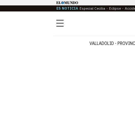
ES NOTICIA
Especial Cecilia
Eclipse
Accid
Menú
VALLADOLID
PROVINC