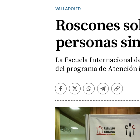
VALLADOLID
Roscones sol
personas si
La Escuela Internacional d
del programa de Atención i
Facebook
Twitter
Whatsapp
Telegram
Copiar
enlace