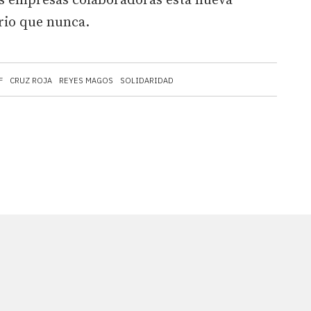
as empresas colaboradoras esta nueva
rio que nunca.
F
CRUZ ROJA
REYES MAGOS
SOLIDARIDAD