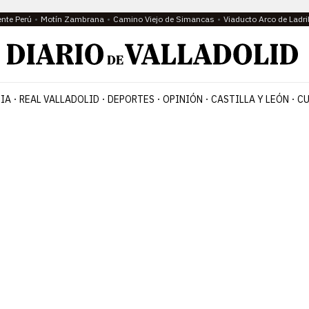
ente Perú
Motín Zambrana
Camino Viejo de Simancas
Viaducto Arco de Ladri
IA
REAL VALLADOLID
DEPORTES
OPINIÓN
CASTILLA Y LEÓN
CU