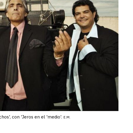
hos', con 'Jeros en el 'medio'.
E.M.