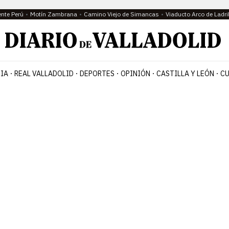
ente Perú
Motín Zambrana
Camino Viejo de Simancas
Viaducto Arco de Ladri
IA
REAL VALLADOLID
DEPORTES
OPINIÓN
CASTILLA Y LEÓN
CU