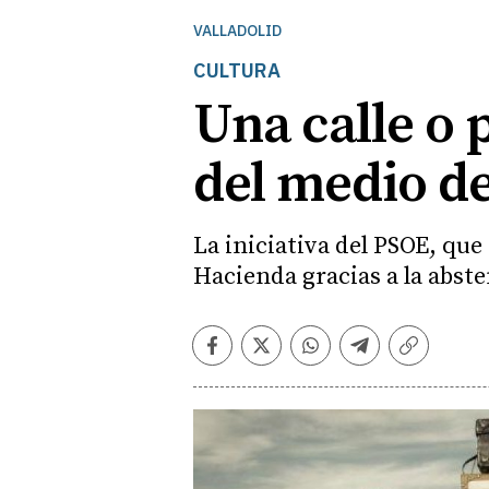
VALLADOLID
CULTURA
Una calle o p
del medio d
La iniciativa del PSOE, que
Hacienda gracias a la abst
Facebook
Twitter
Whatsapp
Telegram
Copiar
enlace