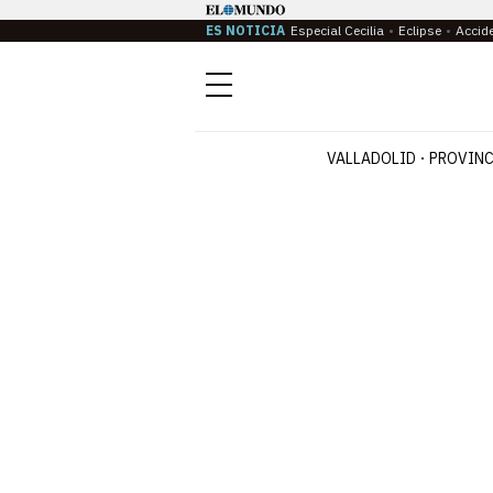
ES NOTICIA
Especial Cecilia
Eclipse
Accid
Menú
VALLADOLID
PROVINC