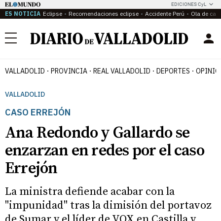
EDICIONES CyL
ES NOTICIA
Eclipse
Recomendaciones eclipse
Accidente Perú
Ola de calo
Menú
VALLADOLID
PROVINCIA
REAL VALLADOLID
DEPORTES
OPINIÓ
VALLADOLID
CASO ERREJÓN
Ana Redondo y Gallardo se
enzarzan en redes por el caso
Errejón
La ministra defiende acabar con la
"impunidad" tras la dimisión del portavoz
de Sumar y el líder de VOX en Castilla y