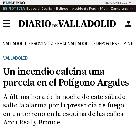
EDICIONES CyL
ES NOTICIA
Especial Cecilia
Eclipse
Accidente Perú
Motín Zambrana
Ca
Menú
VALLADOLID
PROVINCIA
REAL VALLADOLID
DEPORTES
OPINIÓ
VALLADOLID
Un incendio calcina una
parcela en el Polígono Argales
A última hora de la noche de este sábado
salto la alarma por la presencia de fuego
en un terreno en la esquina de las calles
Arca Real y Bronce