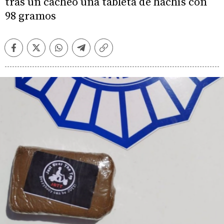
tras un cacheo una tableta de hachís con
98 gramos
Facebook
Twitter
Whatsapp
Telegram
Copiar
enlace