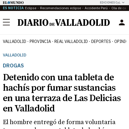
EDICIONES CyL
ES NOTICIA
Eclipse
Recomendaciones eclipse
Accidente Perú
Ola de calo
Menú
VALLADOLID
PROVINCIA
REAL VALLADOLID
DEPORTES
OPINIÓ
VALLADOLID
DROGAS
Detenido con una tableta de
hachís por fumar sustancias
en una terraza de Las Delicias
en Valladolid
El hombre entregó de forma voluntaria