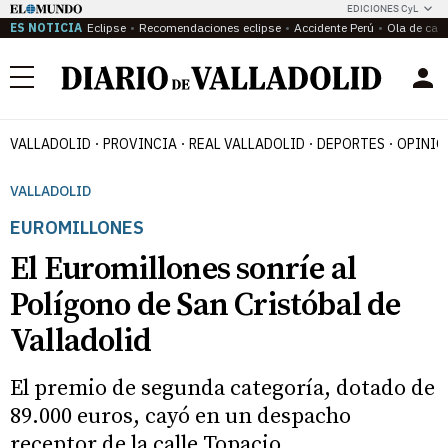
EDICIONES CyL
ES NOTICIA
Eclipse
Recomendaciones eclipse
Accidente Perú
Ola de calo
Menú
VALLADOLID
PROVINCIA
REAL VALLADOLID
DEPORTES
OPINIÓ
VALLADOLID
EUROMILLONES
El Euromillones sonríe al
Polígono de San Cristóbal de
Valladolid
El premio de segunda categoría, dotado de
89.000 euros, cayó en un despacho
receptor de la calle Topacio