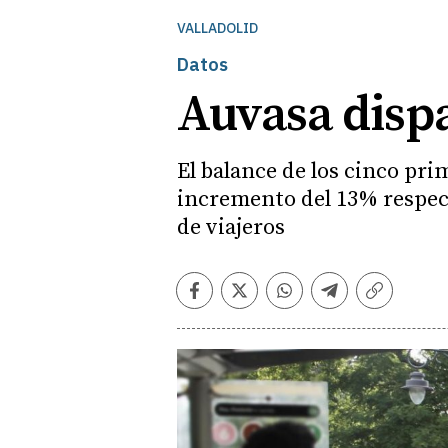
VALLADOLID
Datos
Auvasa disp
El balance de los cinco pri
incremento del 13% respect
de viajeros
Facebook
Twitter
Whatsapp
Telegram
Copiar
enlace