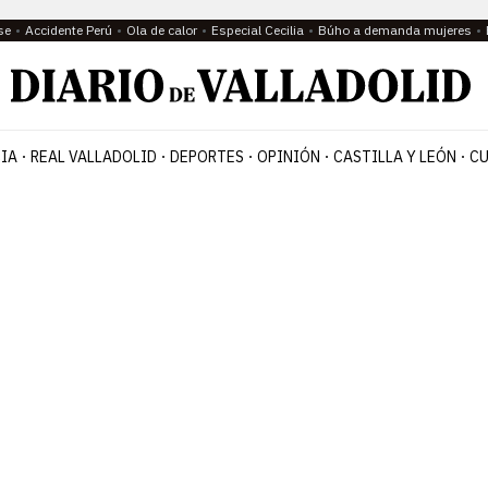
se
Accidente Perú
Ola de calor
Especial Cecilia
Búho a demanda mujeres
IA
REAL VALLADOLID
DEPORTES
OPINIÓN
CASTILLA Y LEÓN
CU