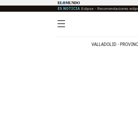
ES NOTICIA
Eclipse
Recomendaciones eclip
Menú
VALLADOLID
PROVINC