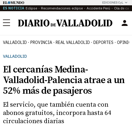
EDICIONES CyL
ES NOTICIA
Eclipse
Recomendaciones eclipse
Accidente Perú
Ola de calo
Menú
VALLADOLID
PROVINCIA
REAL VALLADOLID
DEPORTES
OPINIÓ
VALLADOLID
El cercanías Medina-
Valladolid-Palencia atrae a un
52% más de pasajeros
El servicio, que también cuenta con
abonos gratuitos, incorpora hasta 64
circulaciones diarias