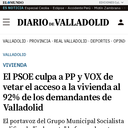
EDICIONES CyL
ES NOTICIA
Especial Cecilia
Eclipse
Accidente Perú
Motín Zambrana
Ca
Menú
VALLADOLID
PROVINCIA
REAL VALLADOLID
DEPORTES
OPINIÓ
VALLADOLID
VIVIENDA
El PSOE culpa a PP y VOX de
vetar el acceso a la vivienda al
92% de los demandantes de
Valladolid
El portavoz del Grupo Municipal Socialista