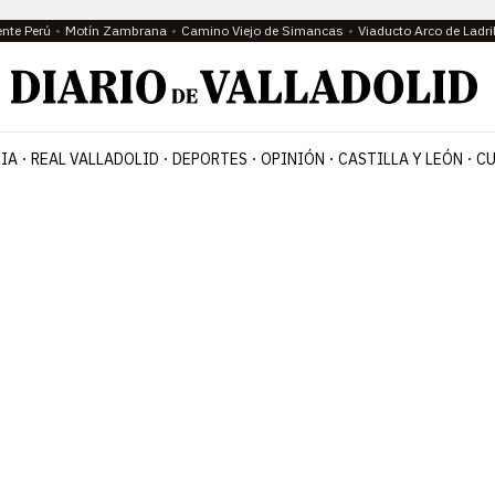
ente Perú
Motín Zambrana
Camino Viejo de Simancas
Viaducto Arco de Ladri
IA
REAL VALLADOLID
DEPORTES
OPINIÓN
CASTILLA Y LEÓN
CU