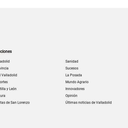
ciones
ladolid
Sanidad
vincia
Sucesos
l Valladolid
La Posada
ortes
Mundo Agrario
tilla y León
Innovadores
tura
Opinión
stas de San Lorenzo
Últimas noticias de Valladolid