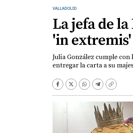
VALLADOLID
La jefa de la
'in extremis
Julia González cumple con l
entregar la carta a su maje
Facebook
Twitter
Whatsapp
Telegram
Copiar
enlace