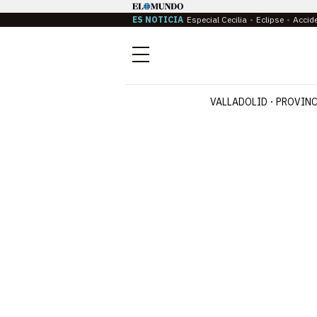
ES NOTICIA
Especial Cecilia
Eclipse
Accid
Menú
VALLADOLID
PROVINC