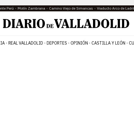
ente Perú
Motín Zambrana
Camino Viejo de Simancas
Viaducto Arco de Ladri
IA
REAL VALLADOLID
DEPORTES
OPINIÓN
CASTILLA Y LEÓN
CU