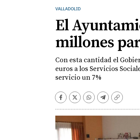
VALLADOLID
El Ayuntamie
millones par
Con esta cantidad el Gobie
euros a los Servicios Socia
servicio un 7%
Facebook
Twitter
Whatsapp
Telegram
Copiar
enlace