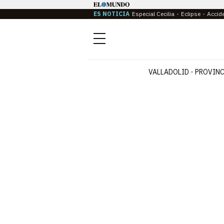
ES NOTICIA
Especial Cecilia
Eclipse
Accid
Menú
VALLADOLID
PROVINC