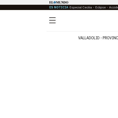
ES NOTICIA
Especial Cecilia
Eclipse
Accid
Menú
VALLADOLID
PROVINC