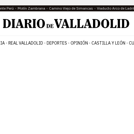
ente Perú
Motín Zambrana
Camino Viejo de Simancas
Viaducto Arco de Ladri
IA
REAL VALLADOLID
DEPORTES
OPINIÓN
CASTILLA Y LEÓN
CU