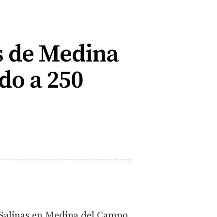
as de Medina
do a 250
 Salinas en Medina del Campo.