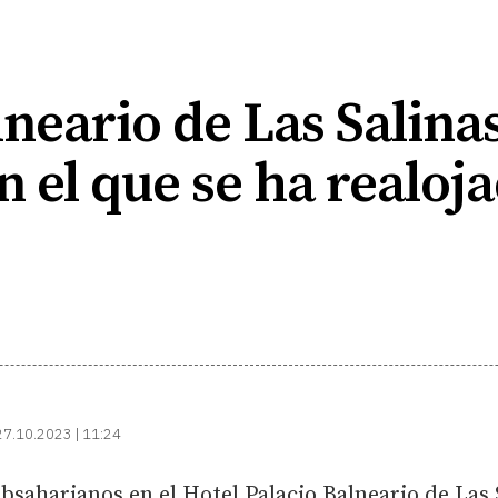
lneario de Las Salin
 el que se ha realoja
27.10.2023 | 11:24
bsaharianos en el Hotel Palacio Balneario de Las