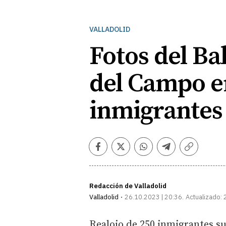
VALLADOLID
Fotos del Ba
del Campo en
inmigrantes
Facebook
Twitter
Whatsapp
Telegram
Copiar
enlace
Redacción de Valladolid
Valladolid
26.10.2023 | 20:36
Actualizado:
Realojo de 250 inmigrantes su