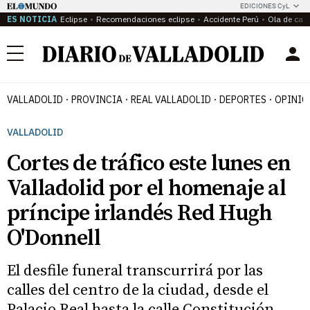
EDICIONES CyL
ES NOTICIA
Eclipse
Recomendaciones eclipse
Accidente Perú
Ola de calo
Menú
VALLADOLID
PROVINCIA
REAL VALLADOLID
DEPORTES
OPINIÓ
VALLADOLID
Cortes de tráfico este lunes en
Valladolid por el homenaje al
príncipe irlandés Red Hugh
O'Donnell
El desfile funeral transcurrirá por las
calles del centro de la ciudad, desde el
Palacio Real hasta la calle Constitución,