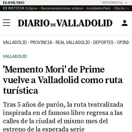
EDICIONES CyL
ES NOTICIA
Eclipse
Recomendaciones eclipse
Accidente Perú
Ola de calo
Menú
VALLADOLID
PROVINCIA
REAL VALLADOLID
DEPORTES
OPINIÓ
VALLADOLID
'Memento Mori' de Prime
vuelve a Valladolid como ruta
turística
Tras 5 años de parón, la ruta teatralizada
inspirada en el famoso libro regresa a las
calles de la ciudad el mismo mes del
estreno de la esperada serie