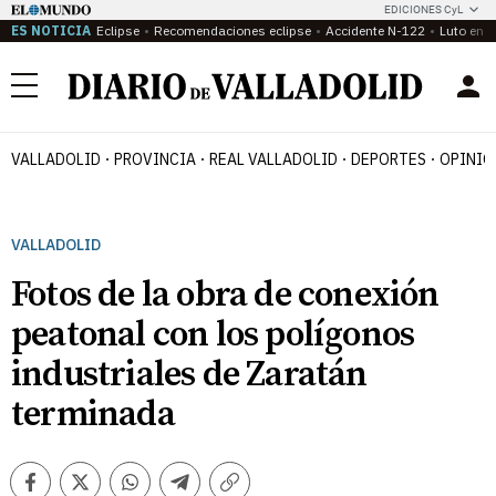
EDICIONES CyL
ES NOTICIA
Eclipse
Recomendaciones eclipse
Accidente N-122
Luto en P
Menú
VALLADOLID
PROVINCIA
REAL VALLADOLID
DEPORTES
OPINIÓ
VALLADOLID
Fotos de la obra de conexión
peatonal con los polígonos
industriales de Zaratán
terminada
Facebook
Twitter
Whatsapp
Telegram
Copiar