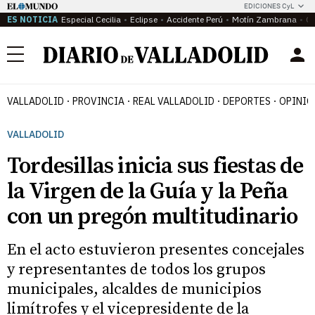
EDICIONES CyL
ES NOTICIA
Especial Cecilia
Eclipse
Accidente Perú
Motín Zambrana
Ca
Menú
VALLADOLID
PROVINCIA
REAL VALLADOLID
DEPORTES
OPINIÓ
VALLADOLID
Tordesillas inicia sus fiestas de
la Virgen de la Guía y la Peña
con un pregón multitudinario
En el acto estuvieron presentes concejales
y representantes de todos los grupos
municipales, alcaldes de municipios
limítrofes y el vicepresidente de la