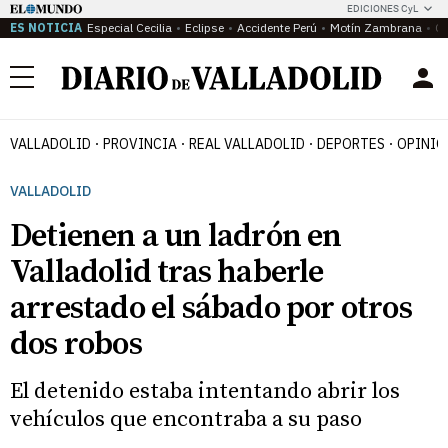
EDICIONES CyL
ES NOTICIA
Especial Cecilia
Eclipse
Accidente Perú
Motín Zambrana
Ca
Menú
VALLADOLID
PROVINCIA
REAL VALLADOLID
DEPORTES
OPINIÓ
VALLADOLID
Detienen a un ladrón en
Valladolid tras haberle
arrestado el sábado por otros
dos robos
El detenido estaba intentando abrir los
vehículos que encontraba a su paso