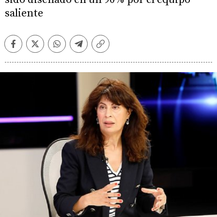
saliente
Facebook
Twitter
Whatsapp
Telegram
Copiar
enlace