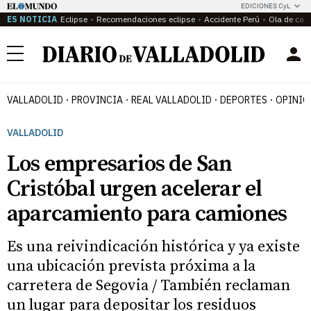
EDICIONES CyL
ES NOTICIA
Eclipse
Recomendaciones eclipse
Accidente Perú
Ola de calo
Menú
VALLADOLID
PROVINCIA
REAL VALLADOLID
DEPORTES
OPINIÓ
VALLADOLID
Los empresarios de San
Cristóbal urgen acelerar el
aparcamiento para camiones
Es una reivindicación histórica y ya existe
una ubicación prevista próxima a la
carretera de Segovia / También reclaman
un lugar para depositar los residuos