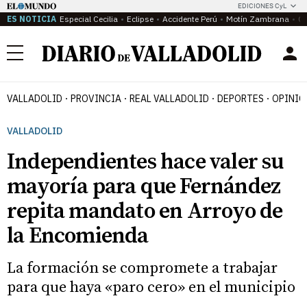
EDICIONES CyL
ES NOTICIA
Especial Cecilia
Eclipse
Accidente Perú
Motín Zambrana
Ca
Menú
VALLADOLID
PROVINCIA
REAL VALLADOLID
DEPORTES
OPINIÓ
VALLADOLID
Independientes hace valer su
mayoría para que Fernández
repita mandato en Arroyo de
la Encomienda
La formación se compromete a trabajar
para que haya «paro cero» en el municipio