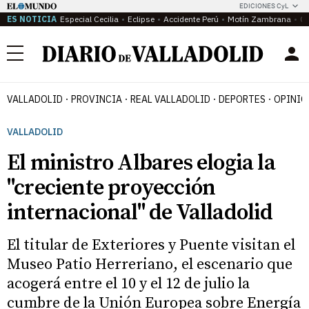
EDICIONES CyL
ES NOTICIA
Especial Cecilia
Eclipse
Accidente Perú
Motín Zambrana
Ca
Menú
VALLADOLID
PROVINCIA
REAL VALLADOLID
DEPORTES
OPINIÓ
VALLADOLID
El ministro Albares elogia la
"creciente proyección
internacional" de Valladolid
El titular de Exteriores y Puente visitan el
Museo Patio Herreriano, el escenario que
acogerá entre el 10 y el 12 de julio la
cumbre de la Unión Europea sobre Energía