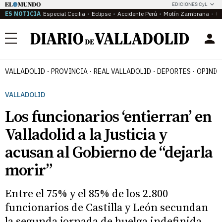
EDICIONES CyL
ES NOTICIA
Especial Cecilia
Eclipse
Accidente Perú
Motín Zambrana
Ca
Menú
VALLADOLID
PROVINCIA
REAL VALLADOLID
DEPORTES
OPINIÓ
VALLADOLID
Los funcionarios ‘entierran’ en
Valladolid a la Justicia y
acusan al Gobierno de “dejarla
morir”
Entre el 75% y el 85% de los 2.800
funcionarios de Castilla y León secundan
la segunda jornada de huelga indefinida