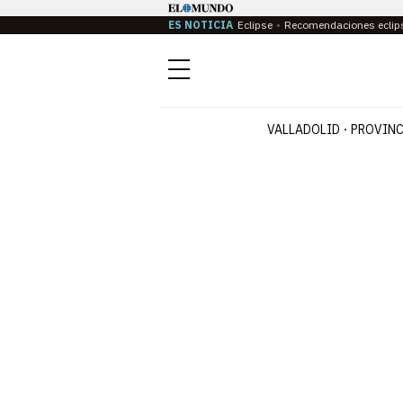
ES NOTICIA
Eclipse
Recomendaciones eclip
Menú
VALLADOLID
PROVINC