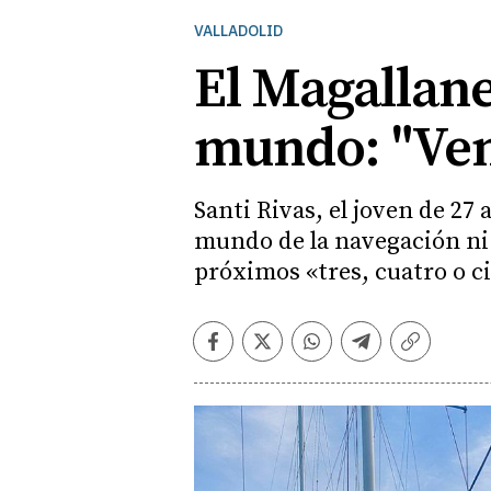
VALLADOLID
El Magallane
mundo: "Ven
Santi Rivas, el joven de 27
mundo de la navegación ni de
próximos «tres, cuatro o c
Facebook
Twitter
Whatsapp
Telegram
Copiar
enlace