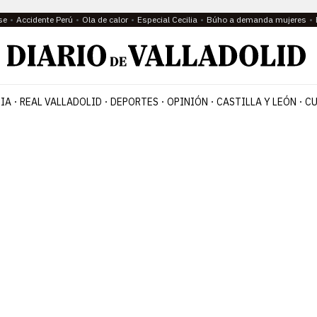
se
Accidente Perú
Ola de calor
Especial Cecilia
Búho a demanda mujeres
IA
REAL VALLADOLID
DEPORTES
OPINIÓN
CASTILLA Y LEÓN
CU