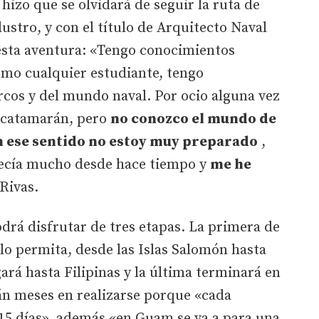
hizo que se olvidará de seguir la ruta de
ustro, y con el título de Arquitecto Naval
 esta aventura: «Tengo conocimientos
omo cualquier estudiante, tengo
rcos y del mundo naval. Por ocio alguna vez
n catamarán, pero
no conozco el mundo de
 En ese sentido no estoy muy preparado
,
tecía mucho desde hace tiempo y
me he
Rivas.
podrá disfrutar de tres etapas. La primera de
 lo permita, desde las Islas Salomón hasta
ará hasta Filipinas y la última terminará en
án meses en realizarse porque «cada
 15 días», además «en Guam se va a para una