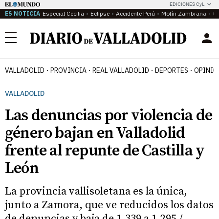
EDICIONES CyL
ES NOTICIA
Especial Cecilia
Eclipse
Accidente Perú
Motín Zambrana
Ca
Menú
VALLADOLID
PROVINCIA
REAL VALLADOLID
DEPORTES
OPINIÓ
VALLADOLID
Las denuncias por violencia de
género bajan en Valladolid
frente al repunte de Castilla y
León
La provincia vallisoletana es la única,
junto a Zamora, que ve reducidos los datos
de denuncias y baja de 1.339 a 1.295 /