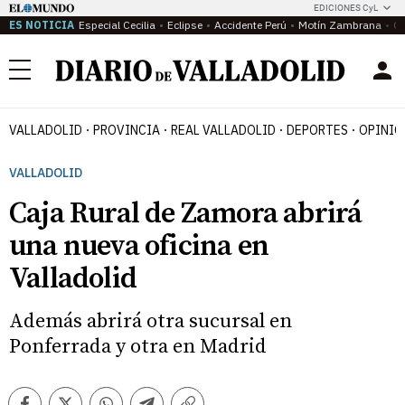
EDICIONES CyL
ES NOTICIA
Especial Cecilia
Eclipse
Accidente Perú
Motín Zambrana
Ca
Menú
VALLADOLID
PROVINCIA
REAL VALLADOLID
DEPORTES
OPINIÓ
VALLADOLID
Caja Rural de Zamora abrirá
una nueva oficina en
Valladolid
Además abrirá otra sucursal en
Ponferrada y otra en Madrid