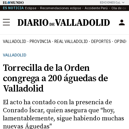
EDICIONES CyL
ES NOTICIA
Eclipse
Recomendaciones eclipse
Accidente Perú
Ola de calo
Menú
VALLADOLID
PROVINCIA
REAL VALLADOLID
DEPORTES
OPINIÓ
VALLADOLID
Torrecilla de la Orden
congrega a 200 águedas de
Valladolid
El acto ha contado con la presencia de
Conrado Íscar, quien asegura que “hoy,
lamentablemente, sigue habiendo muchas
nuevas Águedas"