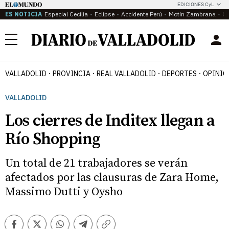
EDICIONES CyL
ES NOTICIA
Especial Cecilia
Eclipse
Accidente Perú
Motín Zambrana
Ca
Menú
VALLADOLID
PROVINCIA
REAL VALLADOLID
DEPORTES
OPINIÓ
VALLADOLID
Los cierres de Inditex llegan a
Río Shopping
Un total de 21 trabajadores se verán
afectados por las clausuras de Zara Home,
Massimo Dutti y Oysho
Facebook
Twitter
Whatsapp
Telegram
Copiar